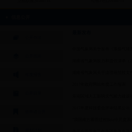
卫视联播20180714
经视19点20180714
信息公开
最新发布
公开办法
“湖南天气·高速路况每日专报”新鲜出炉啦！
公开指南
湖南省气象局权力和责任清单（20
湖南省气象局关于清理规范性文
年度报告
2017年政府网站年度工作报表
公开目录
2017年度科技委会评审结果公示
依申请公开
规划计划